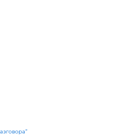
азговора”